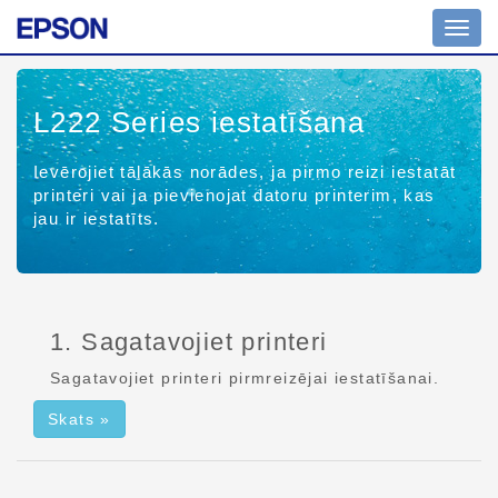
Navig
pārsl
L222 Series
iestatīšana
Ievērojiet tālākās norādes, ja pirmo reizi iestatāt
printeri vai ja pievienojat datoru printerim, kas
jau ir iestatīts.
1. Sagatavojiet printeri
Sagatavojiet printeri pirmreizējai iestatīšanai.
Skats »