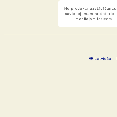
No produkta uzstādīšanas 
savienojumam ar datorie
mobilajām ierīcēm.
Latviešu