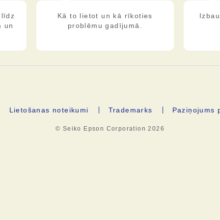
līdz
Kā to lietot un kā rīkoties
Izbau
m un
problēmu gadījumā.
Lietošanas noteikumi
Trademarks
Paziņojums p
© Seiko Epson Corporation
2026