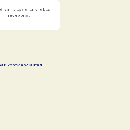
dīsim papīru ar drukas
receptēm.
ar konfidencialitāti