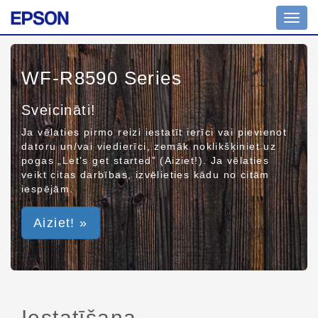
Toggl
navig
WF-R8590 Series
Sveicināti!
Ja vēlaties pirmo reizi iestatīt ierīci vai pievienot
datoru un/vai viedierīci, zemāk noklikšķiniet uz
pogas „Let's get started” (Aiziet!). Ja vēlaties
veikt citas darbības, izvēlieties kādu no citām
iespējām.
Aiziet! »
Iestatīšana