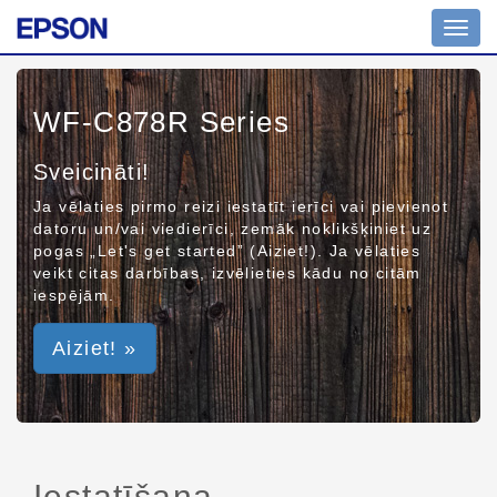
Toggl
navig
WF-C878R Series
Sveicināti!
Ja vēlaties pirmo reizi iestatīt ierīci vai pievienot
datoru un/vai viedierīci, zemāk noklikšķiniet uz
pogas „Let's get started” (Aiziet!). Ja vēlaties
veikt citas darbības, izvēlieties kādu no citām
iespējām.
Aiziet! »
Iestatīšana