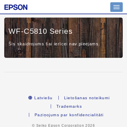
Toggl
navig
WF-C5810 Series
Šis skaidrojums šai ierīcei nav pieejams.
Latviešu
Lietošanas noteikumi
Trademarks
Paziņojums par konfidencialitāti
© Seiko Epson Corporation
2026