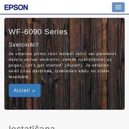
Toggl
navig
WF-6090 Series
Sveicināti!
Ja vēlaties pirmo reizi iestatīt ierīci vai pievienot
datoru un/vai viedierīci, zemāk noklikšķiniet uz
pogas „Let's get started” (Aiziet!). Ja vēlaties
veikt citas darbības, izvēlieties kādu no citām
iespējām.
Aiziet! »
Iestatīšana