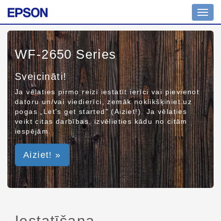
Toggl
navig
WF-2650 Series
Sveicināti!
Ja vēlaties pirmo reizi iestatīt ierīci vai pievienot
datoru un/vai viedierīci, zemāk noklikšķiniet uz
pogas „Let's get started” (Aiziet!). Ja vēlaties
veikt citas darbības, izvēlieties kādu no citām
iespējām.
Aiziet! »
Iestatīšana