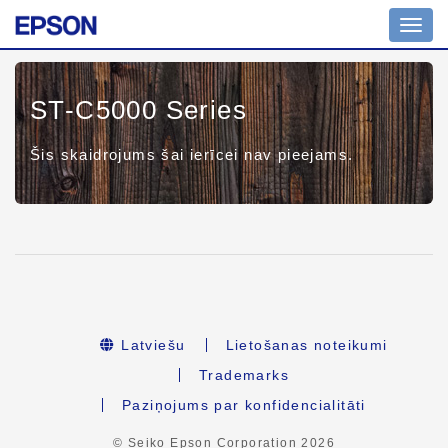
Toggl
navig
ST-C5000 Series
Šis skaidrojums šai ierīcei nav pieejams.
Latviešu
Lietošanas noteikumi
Trademarks
Paziņojums par konfidencialitāti
© Seiko Epson Corporation
2026