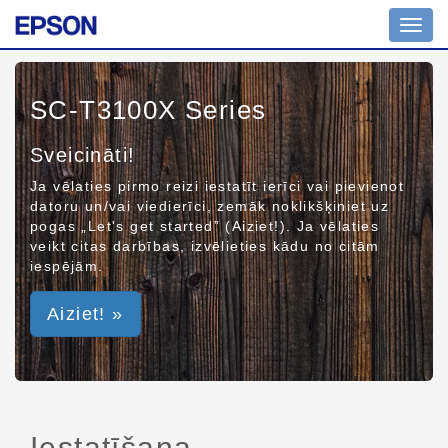
Toggl
navig
SC-T3100X Series
Sveicināti!
Ja vēlaties pirmo reizi iestatīt ierīci vai pievienot
datoru un/vai viedierīci, zemāk noklikšķiniet uz
pogas „Let's get started” (Aiziet!). Ja vēlaties
veikt citas darbības, izvēlieties kādu no citām
iespējām.
Aiziet! »
Iestatīšana