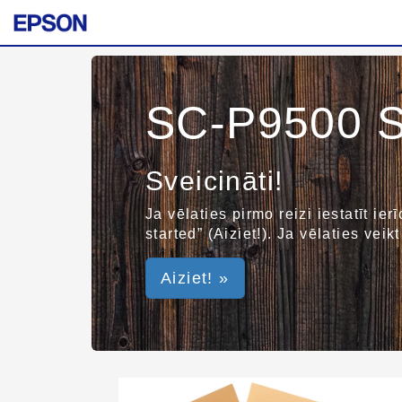
SC-P9500 S
Sveicināti!
Ja vēlaties pirmo reizi iestatīt ie
started” (Aiziet!). Ja vēlaties vei
Aiziet! »