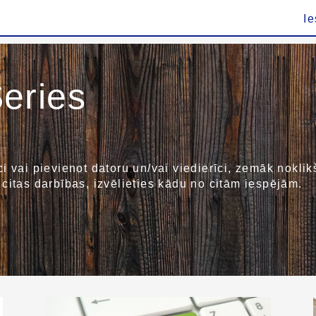
Ie
eries
rīci vai pievienot datoru un/vai viedierīci, zemāk nokli
kt citas darbības, izvēlieties kādu no citām iespējām.