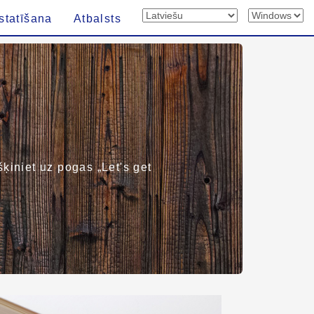
statīšana
Atbalsts
kšķiniet uz pogas „Let's get