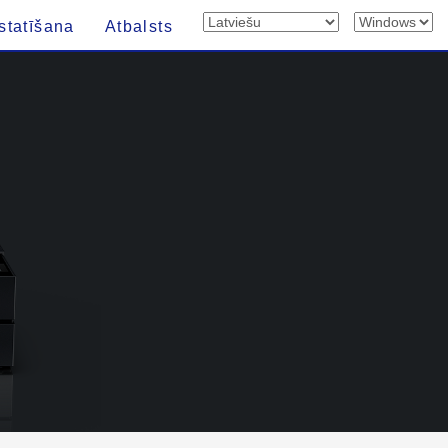
statīšana
Atbalsts