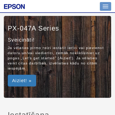
Toggl
navig
PX-047A Series
Sveicināti!
Ja vēlaties pirmo reizi iestatīt ierīci vai pievienot
datoru un/vai viedierīci, zemāk noklikšķiniet uz
pogas „Let's get started” (Aiziet!). Ja vēlaties
veikt citas darbības, izvēlieties kādu no citām
iespējām.
Aiziet! »
Iestatīšana