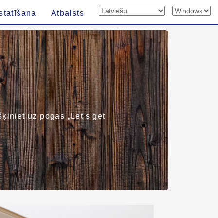
statīšana
Atbalsts
kšķiniet uz pogas „Let's get