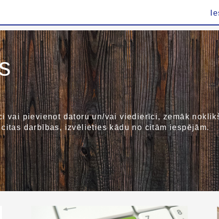
Ie
s
rīci vai pievienot datoru un/vai viedierīci, zemāk nokli
kt citas darbības, izvēlieties kādu no citām iespējām.