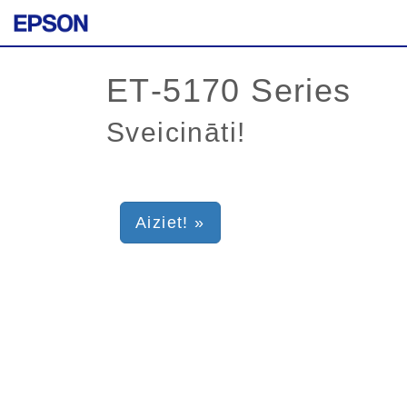
Sveicināti!
Aiziet! »