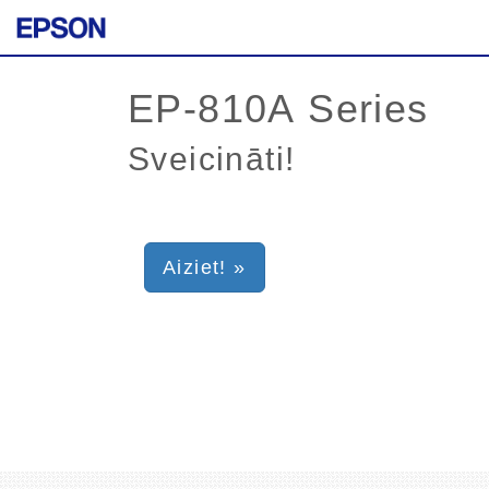
Sveicināti!
Aiziet! »