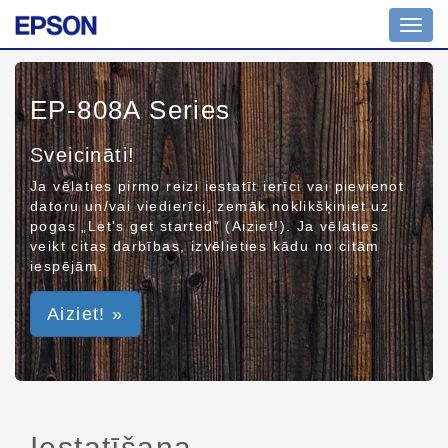
Toggl
navig
EP-808A Series
Sveicināti!
Ja vēlaties pirmo reizi iestatīt ierīci vai pievienot
datoru un/vai viedierīci, zemāk noklikšķiniet uz
pogas „Let's get started” (Aiziet!). Ja vēlaties
veikt citas darbības, izvēlieties kādu no citām
iespējām.
Aiziet! »
Iestatīšana