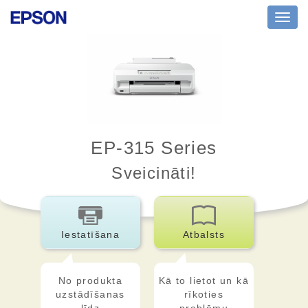
Toggl
navig
EP-315 Series
Sveicināti!
Iestatīšana
Atbalsts
No produkta
Kā to lietot un kā
uzstādīšanas
rīkoties