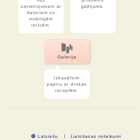
līdz
problēmu
savienojumam ar
gadījumā.
datoriem un
mobilajām
ierīcēm.
Galerija
Izbaudīsim
papīru ar drukas
receptēm.
Latviešu
Lietošanas noteikumi