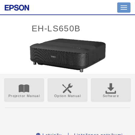
Toggl
navig
Projector Manual
Option Manual
Software
Latviešu
Lietošanas noteikumi