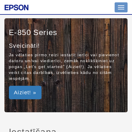
Toggl
navig
E-850 Series
Sveicināti!
Ja vēlaties pirmo reizi iestatīt ierīci vai pievienot
datoru un/vai viedierīci, zemāk noklikšķiniet uz
pogas „Let's get started” (Aiziet!). Ja vēlaties
veikt citas darbības, izvēlieties kādu no citām
iespējām.
Aiziet! »
Iestatīšana