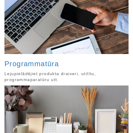
Programmatūra
Lejupielādējiet produkta draiveri, utilītu,
programmaparatūru utt.