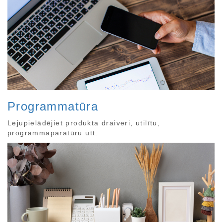
Programmatūra
Lejupielādējiet produkta draiveri, utilītu,
programmaparatūru utt.