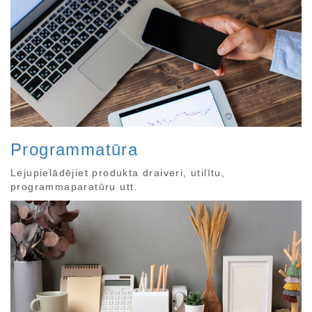
Programmatūra
Lejupielādējiet produkta draiveri, utilītu,
programmaparatūru utt.