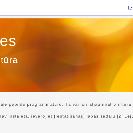
Ie
ies
tūra
ē papildu programmatūru. Tā var arī atjaunināt printera
instalēta, ievērojiet [Iestatīšanas] lapas sadaļu [2. Lej