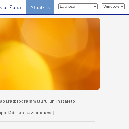
statīšana
Atbalsts
 aparātprogrammatūru un instalēto
upielāde un savienojums].