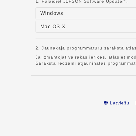
1. Palaidiet „EPSON Software Updater”.
Windows
Mac OS X
2. Jaunākajā programmatūru sarakstā atlasi
Ja izmantojat vairākas ierīces, atlasiet m
Sarakstā redzami atjauninātās programma
Latviešu