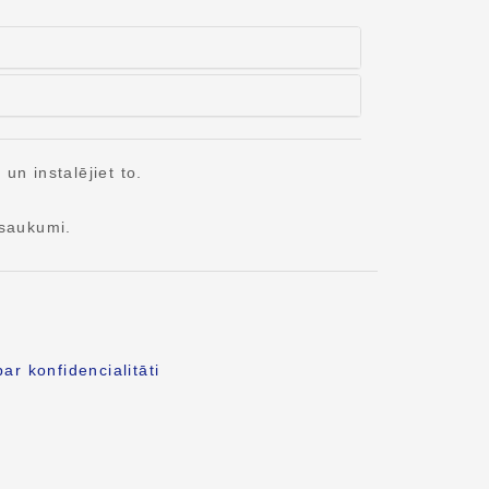
n instalējiet to.
saukumi.
ar konfidencialitāti