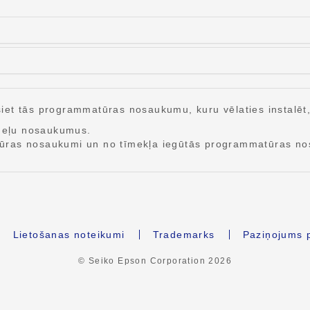
et tās programmatūras nosaukumu, kuru vēlaties instalēt, u
odeļu nosaukumus.
tūras nosaukumi un no tīmekļa iegūtās programmatūras no
Lietošanas noteikumi
Trademarks
Paziņojums p
© Seiko Epson Corporation
2026