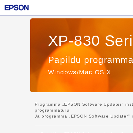
XP-830 Ser
Papildu programma
Windows/Mac OS X
Programma „EPSON Software Updater” instal
programmatūru.
Ja programma „EPSON Software Updater” nav 