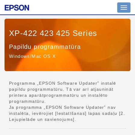
Navig
pārsl
XP-422 423 425 Series
Papildu programmatūra
Windows/Mac OS X
Programma „EPSON Software Updater” instalē
papildu programmatūru. Tā var arī atjaunināt
printera aparātprogrammatūru un instalēto
programmatūru.
Ja programma „EPSON Software Updater” nav
instalēta, ievērojiet [Iestatīšanas] lapas sadaļu [2.
Lejupielāde un savienojums].