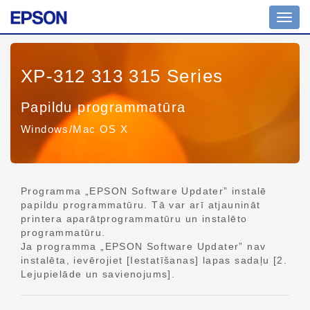
Navig
pārsl
XP-312 313 315 Series
Papildu programmatūra
Windows/Mac OS X
Programma „EPSON Software Updater” instalē
papildu programmatūru. Tā var arī atjaunināt
printera aparātprogrammatūru un instalēto
programmatūru.
Ja programma „EPSON Software Updater” nav
instalēta, ievērojiet [Iestatīšanas] lapas sadaļu [2.
Lejupielāde un savienojums].