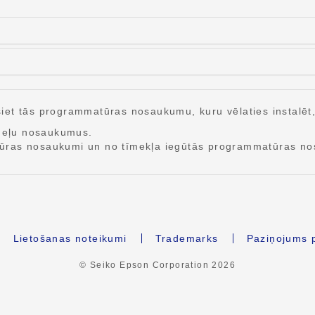
et tās programmatūras nosaukumu, kuru vēlaties instalēt, u
odeļu nosaukumus.
tūras nosaukumi un no tīmekļa iegūtās programmatūras no
Lietošanas noteikumi
Trademarks
Paziņojums p
© Seiko Epson Corporation
2026