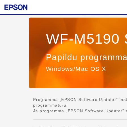
WF-M5190 S
Papildu programma
Windows/Mac OS X
Programma „EPSON Software Updater” instal
programmatūru.
Ja programma „EPSON Software Updater” nav 