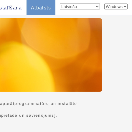
statīšana
Atbalsts
 aparātprogrammatūru un instalēto
upielāde un savienojums].