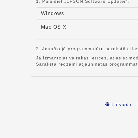
1. Palaidiet „EPSON Software Updater”.
Windows
Mac OS X
2. Jaunākajā programmatūru sarakstā atlasi
Ja izmantojat vairākas ierīces, atlasiet m
Sarakstā redzami atjauninātās programma
Latviešu