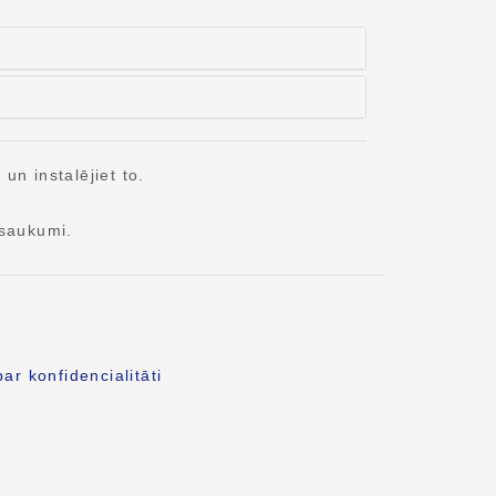
n instalējiet to.
saukumi.
ar konfidencialitāti