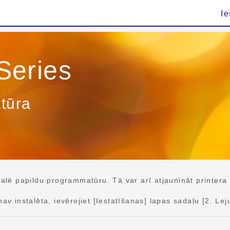
Ie
eries
tūra
ē papildu programmatūru. Tā var arī atjaunināt printera
instalēta, ievērojiet [Iestatīšanas] lapas sadaļu [2. Lej