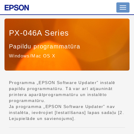
Navig
pārsl
PX-046A Series
Papildu programmatūra
Windows/Mac OS X
Programma „EPSON Software Updater” instalē
papildu programmatūru. Tā var arī atjaunināt
printera aparātprogrammatūru un instalēto
programmatūru.
Ja programma „EPSON Software Updater” nav
instalēta, ievērojiet [Iestatīšanas] lapas sadaļu [2.
Lejupielāde un savienojums].