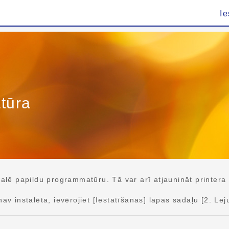
Ie
tūra
ē papildu programmatūru. Tā var arī atjaunināt printera
instalēta, ievērojiet [Iestatīšanas] lapas sadaļu [2. Lej