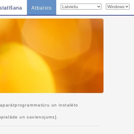
statīšana
Atbalsts
 aparātprogrammatūru un instalēto
upielāde un savienojums].