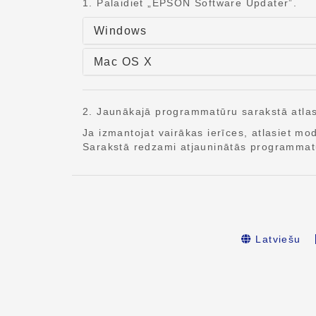
1. Palaidiet „EPSON Software Updater”.
Windows
Mac OS X
2. Jaunākajā programmatūru sarakstā atlasi
Ja izmantojat vairākas ierīces, atlasiet m
Sarakstā redzami atjauninātās programma
Latviešu