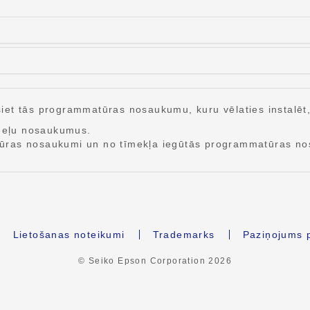
et tās programmatūras nosaukumu, kuru vēlaties instalēt, u
odeļu nosaukumus.
tūras nosaukumi un no tīmekļa iegūtās programmatūras no
Lietošanas noteikumi
Trademarks
Paziņojums p
© Seiko Epson Corporation
2026