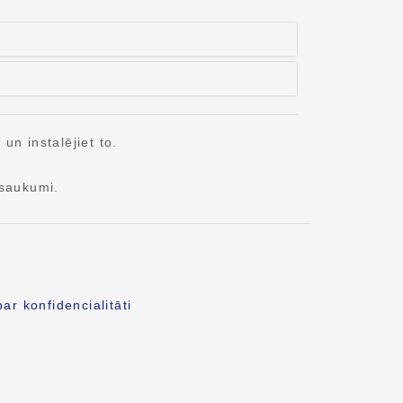
n instalējiet to.
saukumi.
ar konfidencialitāti