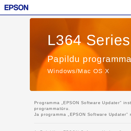
L364 Series
Papildu programma
Windows/Mac OS X
Programma „EPSON Software Updater” instal
programmatūru.
Ja programma „EPSON Software Updater” nav 