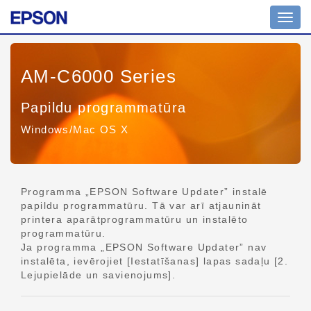
Navig
pārsl
AM-C6000 Series
Papildu programmatūra
Windows/Mac OS X
Programma „EPSON Software Updater” instalē
papildu programmatūru. Tā var arī atjaunināt
printera aparātprogrammatūru un instalēto
programmatūru.
Ja programma „EPSON Software Updater” nav
instalēta, ievērojiet [Iestatīšanas] lapas sadaļu [2.
Lejupielāde un savienojums].