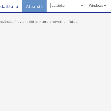
statīšana
Atbalsts
 izdzēstu. Pievienojiet printera draiveri un faksa