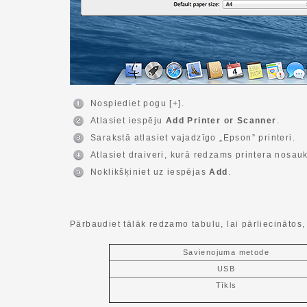
Nospiediet pogu [+].
Atlasiet iespēju
Add Printer or Scanner
.
Sarakstā atlasiet vajadzīgo „Epson” printeri.
Atlasiet draiveri, kurā redzams printera nosau
Noklikšķiniet uz iespējas
Add
.
Pārbaudiet tālāk redzamo tabulu, lai pārliecinātos, 
Savienojuma metode
USB
Tīkls