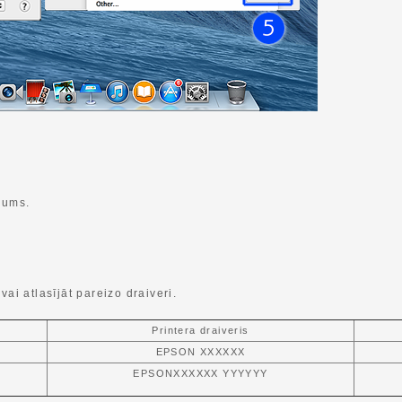
kums.
vai atlasījāt pareizo draiveri.
Printera draiveris
EPSON XXXXXX
EPSONXXXXXX YYYYYY