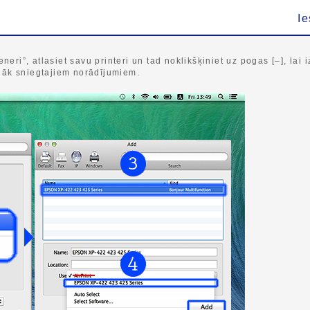
Ie
eneri”, atlasiet savu printeri un tad noklikšķiniet uz pogas [–], lai
ālāk sniegtajiem norādījumiem.