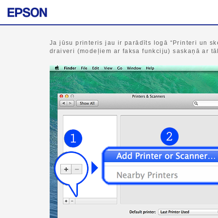
Ja jūsu printeris jau ir parādīts logā “Printeri un sk
draiveri (modeļiem ar faksa funkciju) saskaņā ar t