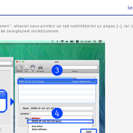
Ie
eneri”, atlasiet savu printeri un tad noklikšķiniet uz pogas [–], lai
ālāk sniegtajiem norādījumiem.