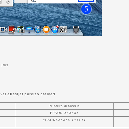
kums.
vai atlasījāt pareizo draiveri.
Printera draiveris
EPSON XXXXXX
EPSONXXXXXX YYYYYY