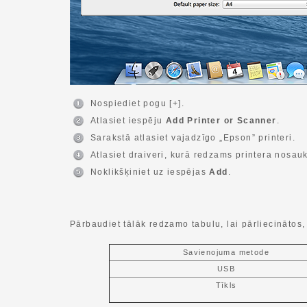
Nospiediet pogu [+].
Atlasiet iespēju
Add Printer or Scanner
.
Sarakstā atlasiet vajadzīgo „Epson” printeri.
Atlasiet draiveri, kurā redzams printera nosau
Noklikšķiniet uz iespējas
Add
.
Pārbaudiet tālāk redzamo tabulu, lai pārliecinātos, 
Savienojuma metode
USB
Tīkls