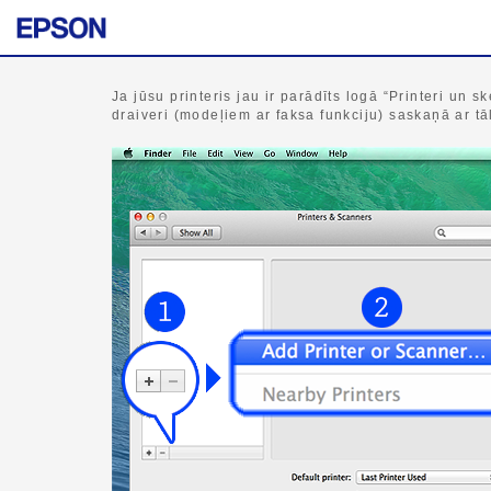
Ja jūsu printeris jau ir parādīts logā “Printeri un sk
draiveri (modeļiem ar faksa funkciju) saskaņā ar t