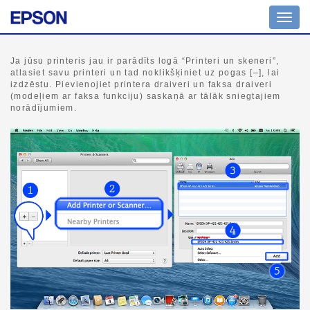
Navig
pārsl
Ja jūsu printeris jau ir parādīts logā “Printeri un skeneri”,
atlasiet savu printeri un tad noklikšķiniet uz pogas [–], lai
izdzēstu. Pievienojiet printera draiveri un faksa draiveri
(modeļiem ar faksa funkciju) saskaņā ar tālāk sniegtajiem
norādījumiem.