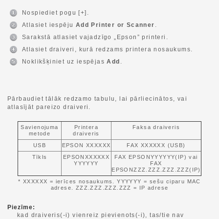
Nospiediet pogu [+].
Atlasiet iespēju
Add Printer or Scanner
.
Sarakstā atlasiet vajadzīgo „Epson” printeri.
Atlasiet draiveri, kurā redzams printera nosaukums.
Noklikšķiniet uz iespējas
Add
.
Pārbaudiet tālāk redzamo tabulu, lai pārliecinātos, vai
atlasījāt pareizo draiveri.
Savienojuma
Printera
Faksa draiveris
metode
draiveris
USB
EPSON XXXXXX
FAX XXXXXX (USB)
Tīkls
EPSONXXXXXX
FAX EPSONYYYYYY(IP) vai
YYYYYY
FAX
EPSONZZZ.ZZZ.ZZZ.ZZZ(IP)
* XXXXXX = ierīces nosaukums. YYYYYY = sešu ciparu MAC
adrese. ZZZ.ZZZ.ZZZ.ZZZ = IP adrese
Piezīme:
kad draiveris(-i) vienreiz pievienots(-i), tas/tie nav