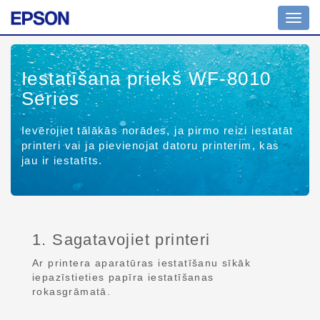
Toggl
navig
Iestatīšana priekš WF-8010
Series
Ievērojiet tālākās norādes, ja pirmo reizi iestatāt
printeri vai ja pievienojat datoru printerim, kas
jau ir iestatīts.
1. Sagatavojiet printeri
Ar printera aparatūras iestatīšanu sīkāk
iepazīstieties papīra iestatīšanas
rokasgrāmatā.