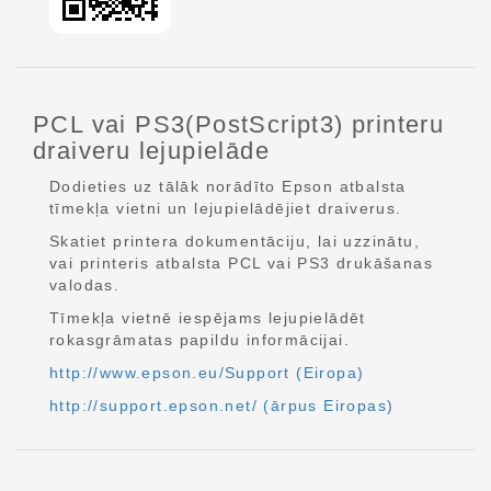
PCL vai PS3(PostScript3) printeru
draiveru lejupielāde
Dodieties uz tālāk norādīto Epson atbalsta
tīmekļa vietni un lejupielādējiet draiverus.
Skatiet printera dokumentāciju, lai uzzinātu,
vai printeris atbalsta PCL vai PS3 drukāšanas
valodas.
Tīmekļa vietnē iespējams lejupielādēt
rokasgrāmatas papildu informācijai.
http://www.epson.eu/Support (Eiropa)
http://support.epson.net/ (ārpus Eiropas)