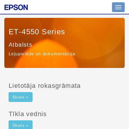
Navig
pārsl
ET-4550 Series
Atbalsts
Lejupielāde un dokumentācija
Lietotāja rokasgrāmata
Skats »
Tīkla vednis
Skats »