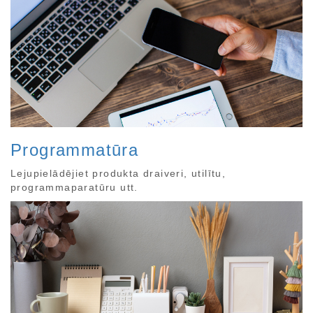
Programmatūra
Lejupielādējiet produkta draiveri, utilītu,
programmaparatūru utt.