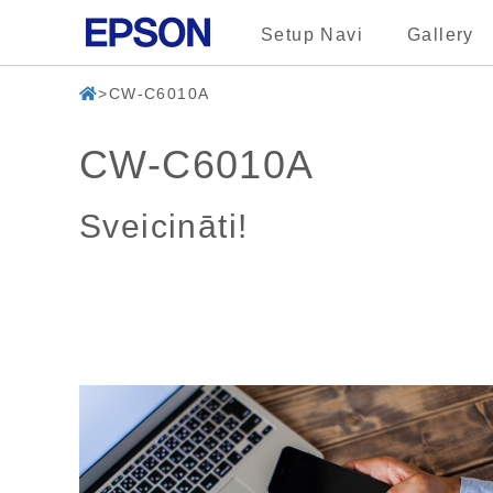
Setup Navi
Gallery
CW-C6010A
CW-C6010A
Sveicināti!