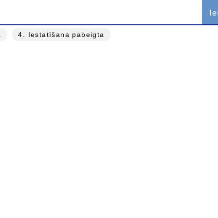
Ie
a
4
. Iestatīšana pabeigta