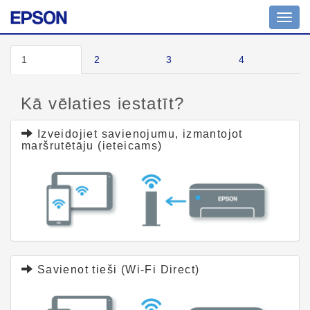
Toggl
navig
1
2
3
4
Kā vēlaties iestatīt?
Izveidojiet savienojumu, izmantojot
maršrutētāju (ieteicams)
Savienot tieši (Wi-Fi Direct)