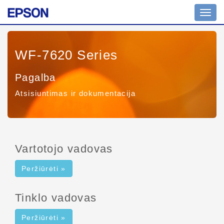
Perjun
naviga
WF-7620 Series
Pagalba
Atsisiuntimas ir dokumentacija
Vartotojo vadovas
Peržiūrėti »
Tinklo vadovas
Peržiūrėti »