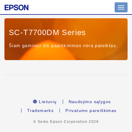
Toggl
navig
SC-T7700DM Series
Šiam gaminiui šis paaiškinimas nėra pateiktas.
Lietuvių
Naudojimo sąlygos
Trademarks
Privatumo pareiškimas
© Seiko Epson Corporation
2026