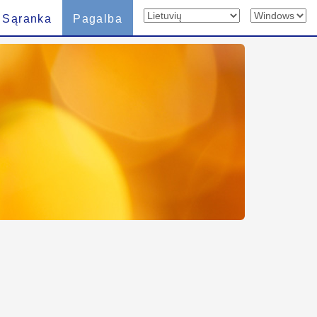
Sąranka
Pagalba