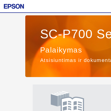
SC-P700 Se
Palaikymas
Atsisiuntimas ir dokument