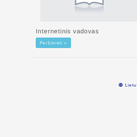
Internetinis vadovas
Peržiūrėti »
Lietu