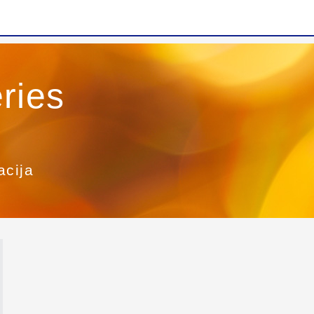
ries
acija