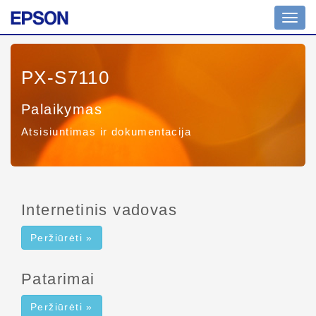
Toggl
navig
PX-S7110
Palaikymas
Atsisiuntimas ir dokumentacija
Internetinis vadovas
Peržiūrėti »
Patarimai
Peržiūrėti »