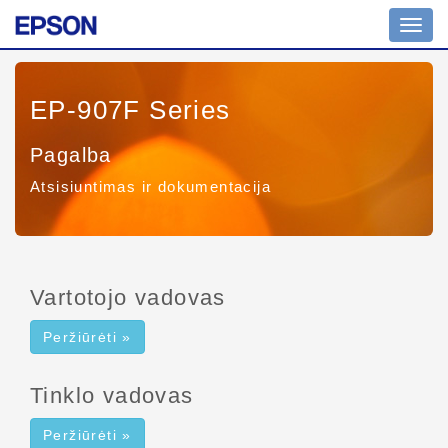
Perjun
naviga
EP-907F Series
Pagalba
Atsisiuntimas ir dokumentacija
Vartotojo vadovas
Peržiūrėti »
Tinklo vadovas
Peržiūrėti »