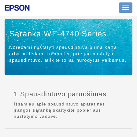
Toggl
navig
Sąranka WF-4740 Series
Norėdami nustatyti spausdintuvą pirmą kartą
arba pridėdami kompiuterį prie jau nustatyto
spausdintuvo, atlikite toliau nurodytus veiksmus.
1 Spausdintuvo paruošimas
Išsamiau apie spausdintuvo aparatinės
įrangos sąranką skaitykite popieriaus
nustatymo vadove.