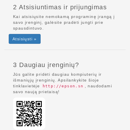
2 Atsisiuntimas ir prijungimas
Kai atsisiųsite nemokamą programinę įrangą į
savo įrenginį, galėsite pradėti jungti prie
spausdintuvo.
Atsisiųsti »
3 Daugiau įrenginių?
Jūs galite pridėti daugiau kompiuterių ir
išmaniųjų įrenginių. Apsilankykite šioje
tinklavietėje
, naudodami
http://epson.sn
savo naują prietaisą!