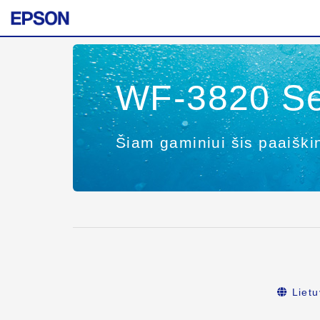
WF-3820 Se
Šiam gaminiui šis paaiški
Lietu