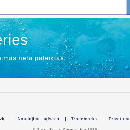
ries
nimas nėra pateiktas.
vių
Naudojimo sąlygos
Trademarks
Privatum
© Seiko Epson Corporation
2026