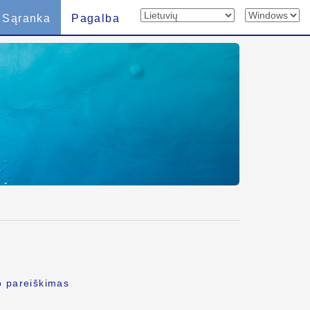
Sąranka
Pagalba
o pareiškimas