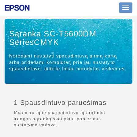
Toggl
navig
Sąranka SC-T5600DM
SeriesCMYK
Norėdami nustatyti spausdintuvą pirmą kartą
arba pridėdami kompiuterį prie jau nustatyto
spausdintuvo, atlikite toliau nurodytus veiksmus.
1 Spausdintuvo paruošimas
Išsamiau apie spausdintuvo aparatinės
įrangos sąranką skaitykite popieriaus
nustatymo vadove.