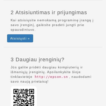
2 Atsisiuntimas ir prijungimas
Kai atsisiųsite nemokamą programinę įrangą į
savo įrenginį, galėsite pradėti jungti prie
spausdintuvo.
Atsisiųsti »
3 Daugiau įrenginių?
Jūs galite pridėti daugiau kompiuterių ir
išmaniųjų įrenginių. Apsilankykite šioje
tinklavietėje
, naudodami
http://epson.sn
savo naują prietaisą!