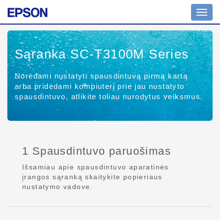
Toggl
navig
Sąranka SC-T3100M Series
Norėdami nustatyti spausdintuvą pirmą kartą
arba pridėdami kompiuterį prie jau nustatyto
spausdintuvo, atlikite toliau nurodytus veiksmus.
1 Spausdintuvo paruošimas
Išsamiau apie spausdintuvo aparatinės
įrangos sąranką skaitykite popieriaus
nustatymo vadove.