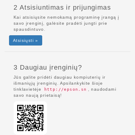
2 Atsisiuntimas ir prijungimas
Kai atsisiųsite nemokamą programinę įrangą į
savo įrenginį, galėsite pradėti jungti prie
spausdintuvo.
Atsisiųsti »
3 Daugiau įrenginių?
Jūs galite pridėti daugiau kompiuterių ir
išmaniųjų įrenginių. Apsilankykite šioje
tinklavietėje
, naudodami
http://epson.sn
savo naują prietaisą!