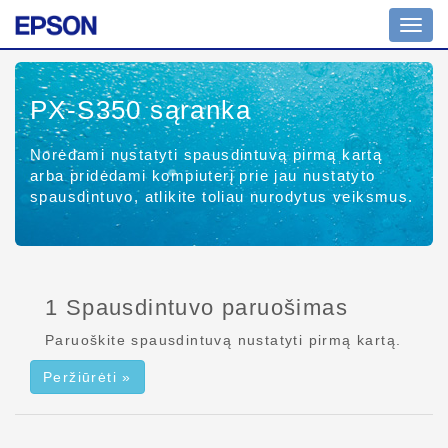
Perjun
naviga
PX-S350
sąranka
Norėdami nustatyti spausdintuvą pirmą kartą
arba pridėdami kompiuterį prie jau nustatyto
spausdintuvo, atlikite toliau nurodytus veiksmus.
1 Spausdintuvo paruošimas
Paruoškite spausdintuvą nustatyti pirmą kartą.
Peržiūrėti »