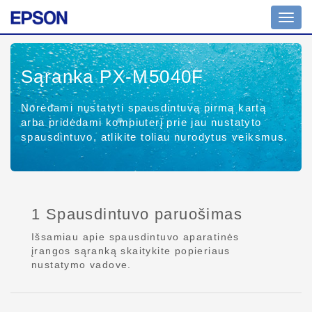
Toggl
navig
Sąranka PX-M5040F
Norėdami nustatyti spausdintuvą pirmą kartą
arba pridėdami kompiuterį prie jau nustatyto
spausdintuvo, atlikite toliau nurodytus veiksmus.
1 Spausdintuvo paruošimas
Išsamiau apie spausdintuvo aparatinės
įrangos sąranką skaitykite popieriaus
nustatymo vadove.