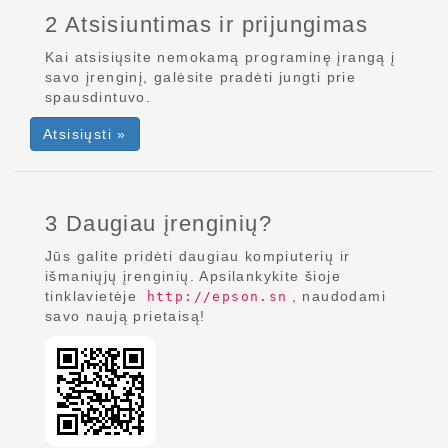
2 Atsisiuntimas ir prijungimas
Kai atsisiųsite nemokamą programinę įrangą į
savo įrenginį, galėsite pradėti jungti prie
spausdintuvo.
Atsisiųsti »
3 Daugiau įrenginių?
Jūs galite pridėti daugiau kompiuterių ir
išmaniųjų įrenginių. Apsilankykite šioje
tinklavietėje
, naudodami
http://epson.sn
savo naują prietaisą!