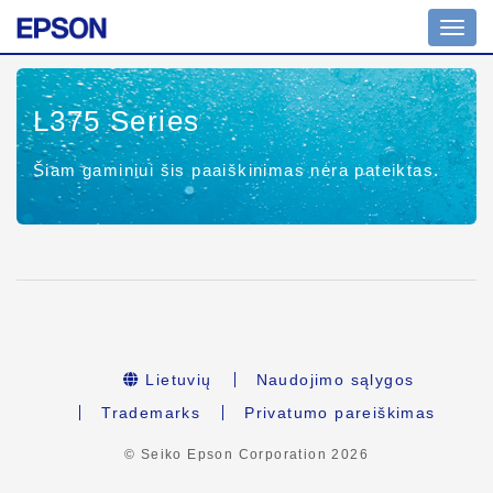
Toggl
navig
L375 Series
Šiam gaminiui šis paaiškinimas nėra pateiktas.
Lietuvių
Naudojimo sąlygos
Trademarks
Privatumo pareiškimas
© Seiko Epson Corporation
2026